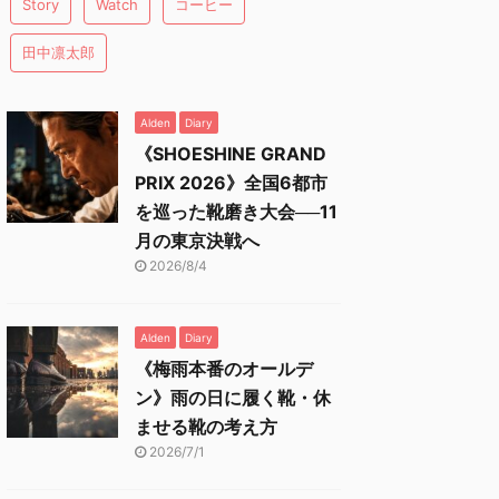
Story
Watch
コーヒー
田中凛太郎
Alden
Diary
《SHOESHINE GRAND
PRIX 2026》全国6都市
を巡った靴磨き大会──11
月の東京決戦へ
2026/8/4
Alden
Diary
《梅雨本番のオールデ
ン》雨の日に履く靴・休
ませる靴の考え方
2026/7/1