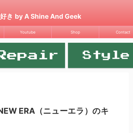
 A Shine And Geek
Youtube
Shop
Contact
EW ERA（ニューエラ）のキ