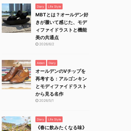
Diary
Life Style
MBTとは？オールデン好
きが履いて感じた、モデ
ィファイドラストと機能
美の共通点
2026/6/2
Alden
Diary
オールデンのVチップを
再考する：アルゴンキン
とモディファイドラスト
から見る名作
2026/5/1
Diary
Life Style
《春に飲みたくなる味》