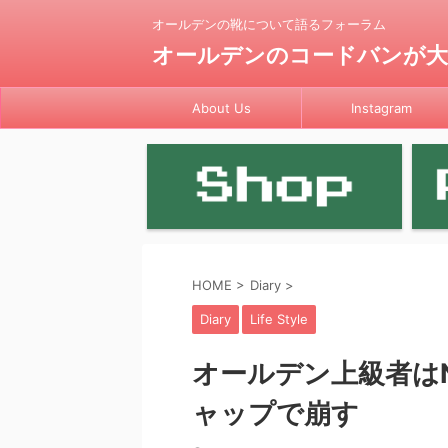
オールデンの靴について語るフォーラム
オールデンのコードバンが大好き by
About Us
Instagram
HOME
>
Diary
>
Diary
Life Style
オールデン上級者はN
ャップで崩す