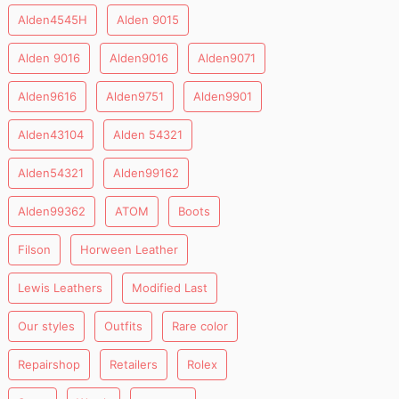
Alden4545H
Alden 9015
Alden 9016
Alden9016
Alden9071
Alden9616
Alden9751
Alden9901
Alden43104
Alden 54321
Alden54321
Alden99162
Alden99362
ATOM
Boots
Filson
Horween Leather
Lewis Leathers
Modified Last
Our styles
Outfits
Rare color
Repairshop
Retailers
Rolex