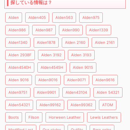
探している情報は？
Alden
Alden405
Alden563
Alden975
Alden986
Alden987
Alden990
Alden1339
Alden1340
Alden1878
Alden 2160
Alden 2161
Alden 2938F
Alden 3192
Alden 3193
Alden4540H
Alden4545H
Alden 9015
Alden 9016
Alden9016
Alden9071
Alden9616
Alden9751
Alden9901
Alden43104
Alden 54321
Alden54321
Alden99162
Alden99362
ATOM
Boots
Filson
Horween Leather
Lewis Leathers
Modified Last
Our styles
Outfits
Rare color