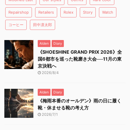
Repairshop
Retailers
Rolex
Story
Watch
コーヒー
田中凛太郎
Alden
Diary
《SHOESHINE GRAND PRIX 2026》全
国6都市を巡った靴磨き大会──11月の東
京決戦へ
2026/8/4
Alden
Diary
《梅雨本番のオールデン》雨の日に履く
靴・休ませる靴の考え方
2026/7/1