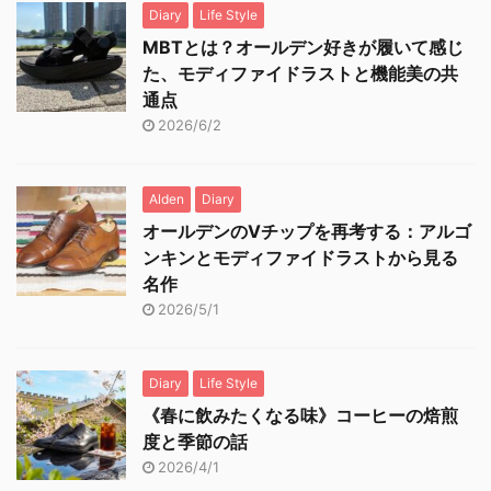
Diary
Life Style
MBTとは？オールデン好きが履いて感じ
た、モディファイドラストと機能美の共
通点
2026/6/2
Alden
Diary
オールデンのVチップを再考する：アルゴ
ンキンとモディファイドラストから見る
名作
2026/5/1
Diary
Life Style
《春に飲みたくなる味》コーヒーの焙煎
度と季節の話
2026/4/1