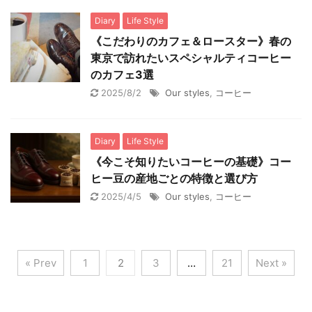
Diary
Life Style
《こだわりのカフェ＆ロースター》春の
東京で訪れたいスペシャルティコーヒー
のカフェ3選
2025/8/2
Our styles
,
コーヒー
Diary
Life Style
《今こそ知りたいコーヒーの基礎》コー
ヒー豆の産地ごとの特徴と選び方
2025/4/5
Our styles
,
コーヒー
« Prev
1
2
3
…
21
Next »