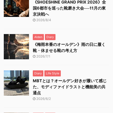
《SHOESHINE GRAND PRIX 2026》全
国6都市を巡った靴磨き大会──11月の東
京決戦へ
2026/8/4
Alden
Diary
《梅雨本番のオールデン》雨の日に履く
靴・休ませる靴の考え方
2026/7/1
Diary
Life Style
MBTとは？オールデン好きが履いて感じ
た、モディファイドラストと機能美の共
通点
2026/6/2