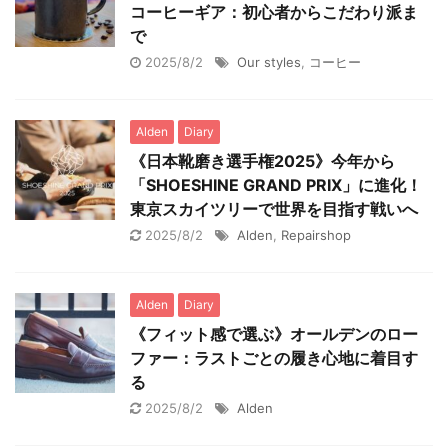
コーヒーギア：初心者からこだわり派ま
で
2025/8/2
Our styles
,
コーヒー
Alden
Diary
《日本靴磨き選手権2025》今年から
「SHOESHINE GRAND PRIX」に進化！
東京スカイツリーで世界を目指す戦いへ
2025/8/2
Alden
,
Repairshop
Alden
Diary
《フィット感で選ぶ》オールデンのロー
ファー：ラストごとの履き心地に着目す
る
2025/8/2
Alden