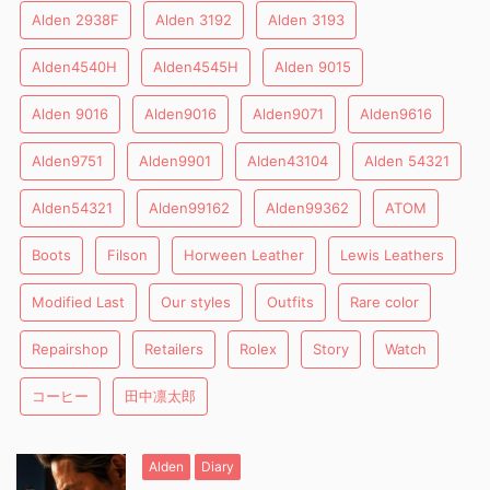
Alden 2938F
Alden 3192
Alden 3193
Alden4540H
Alden4545H
Alden 9015
Alden 9016
Alden9016
Alden9071
Alden9616
Alden9751
Alden9901
Alden43104
Alden 54321
Alden54321
Alden99162
Alden99362
ATOM
Boots
Filson
Horween Leather
Lewis Leathers
Modified Last
Our styles
Outfits
Rare color
Repairshop
Retailers
Rolex
Story
Watch
コーヒー
田中凛太郎
Alden
Diary