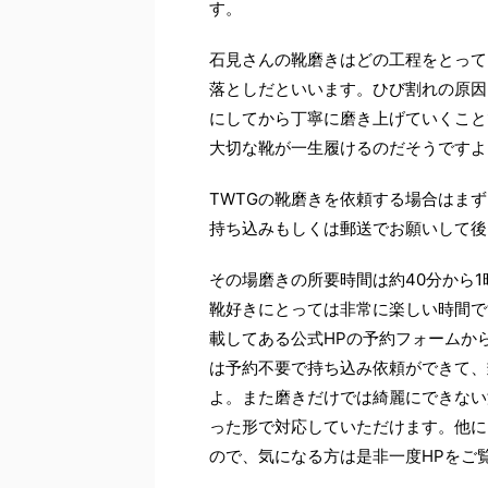
す。
石見さんの靴磨きはどの工程をとって
落としだといいます。ひび割れの原因
にしてから丁寧に磨き上げていくこと
大切な靴が一生履けるのだそうですよ
TWTG
の靴磨きを依頼する場合はまず
持ち込みもしくは郵送でお願いして後
その場磨きの所要時間は約
40
分から
1
靴好きにとっては非常に楽しい時間で
載してある公式
HP
の予約フォームか
は予約不要で持ち込み依頼ができて、
よ。また磨きだけでは綺麗にできない
った形で対応していただけます。他に
ので、気になる方は是非一度
HP
をご