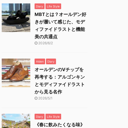
Diary
Life Style
MBTとは？オールデン好
きが履いて感じた、モデ
ィファイドラストと機能
美の共通点
2026/6/2
Alden
Diary
オールデンのVチップを
再考する：アルゴンキン
とモディファイドラスト
から見る名作
2026/5/1
Diary
Life Style
《春に飲みたくなる味》