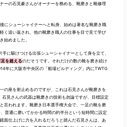
ナーの石見豪さんがオーナーを務める、靴磨きと靴修理
後にシューシャイナーへと転身、始めは著名な靴磨き職
軽く追い返され、他の靴磨き職人の仕事を目で見て学び
き始めました。
片手に駆けつける出張シューシャイナーとして身を立て、
万足を超える
のだそうです。それだけの数の靴を磨き続け
014
年に大阪市中央区の「船場ビルディング」内に
TWTG
一の座を射止めるのですが、これは石見さんが靴磨きを
。石見さんの武器は靴磨きの技術も勿論ですが、目標設定
と言われます。靴磨き日本選手権大会で、一足の靴を磨
分、普通に磨いてかかる時間の約半分という短時間に設定
鏡面仕上げに力を入れるだろうと踏んだ石見さんは、あ