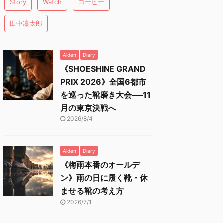
Story
Watch
コーヒー
田中凛太郎
Alden
Diary
《SHOESHINE GRAND
PRIX 2026》全国6都市
を巡った靴磨き大会──11
月の東京決戦へ
2026/8/4
Alden
Diary
《梅雨本番のオールデ
ン》雨の日に履く靴・休
ませる靴の考え方
2026/7/1