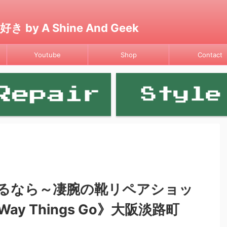
 A Shine And Geek
Youtube
Shop
Contact
るなら～凄腕の靴リペアショッ
ay Things Go》大阪淡路町