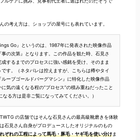
フルケアに挑み、見事初代王者に選ばれたのだそうで
んの考え方は、ショップの屋号にも表れています。
ings Go
』というのは、
1987
年に発表された映像作品
『事の次第』となります。この作品を観た時、石見さ
完成するまでのプロセスに強い感銘を受け、そのまま
うです。（ネタバレは控えますが、こちらは樽やタイ
『ルーブゴールドバーグマシン』に特化した映像作品
かに気の遠くなる程の
“
プロセス
”
の積み重ねだったこと
になる方は是非ご覧になってみてください。）
TWTG
の店舗ではそんな石見さんの最高級靴磨きを体験
は石見さん自身がプロデュースしたオリジナルのもの
れぞれの工程によって馬毛・豚毛・ヤギ毛を使い分け
ま