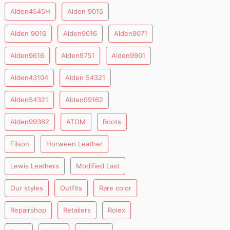
Alden4545H
Alden 9015
Alden 9016
Alden9016
Alden9071
Alden9616
Alden9751
Alden9901
Alden43104
Alden 54321
Alden54321
Alden99162
Alden99362
ATOM
Boots
Filson
Horween Leather
Lewis Leathers
Modified Last
Our styles
Outfits
Rare color
Repairshop
Retailers
Rolex