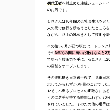
初代王者
を射止めた凄腕シューシャイ
のお店です。
石見さんは
10
年間の会社員生活を経た
人の元で修行を積もうとしたところを
ながら、路上の靴磨きとして技術を磨
その後
3
ヶ月が経つ頃には、トランク
その
3
年間の間に磨いた靴はなんと
2
て培った技術力を手に、石見さんは
2
の店舗をオープンします。
その後靴磨き日本選手権で、見事日本
志してからわずか
6
年目のことでした
やそこへ至るプロセスの正確さにある
くのに選手が持てる時間はわずか
20
されていました。そのため他の選手は