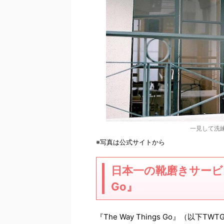
一見して洗
※写真は公式サイトから
日本一の靴磨きサービ
Go
』
『
The Way Things Go
』（以下
TWT