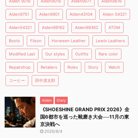
Alden 9016
Alden9016
Alden9071
Alden9616
Alden9751
Alden9901
Alden43104
Alden 54321
Alden54321
Alden99162
Alden99362
ATOM
Boots
Filson
Horween Leather
Lewis Leathers
Modified Last
Our styles
Outfits
Rare color
Repairshop
Retailers
Rolex
Story
Watch
コーヒー
田中凛太郎
Alden
Diary
《SHOESHINE GRAND PRIX 2026》全
国6都市を巡った靴磨き大会──11月の東
京決戦へ
2026/8/4