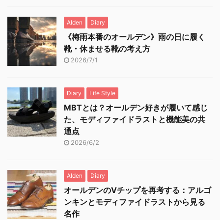
Alden
Diary
《梅雨本番のオールデン》雨の日に履く
靴・休ませる靴の考え方
2026/7/1
Diary
Life Style
MBTとは？オールデン好きが履いて感じ
た、モディファイドラストと機能美の共
通点
2026/6/2
Alden
Diary
オールデンのVチップを再考する：アルゴ
ンキンとモディファイドラストから見る
名作