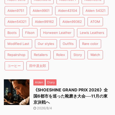
Alden9751
Alden9901
Alden43104
Alden 54321
Alden54321
Alden99162
Alden99362
ATOM
Boots
Filson
Horween Leather
Lewis Leathers
Modified Last
Our styles
Outfits
Rare color
Repairshop
Retailers
Rolex
Story
Watch
コーヒー
田中凛太郎
Alden
Diary
《SHOESHINE GRAND PRIX 2026》全
国6都市を巡った靴磨き大会──11月の東
京決戦へ
2026/8/4