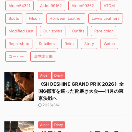
Alden54321
Alden99162
Alden99362
ATOM
Boots
Filson
Horween Leather
Lewis Leathers
Modified Last
Our styles
Outfits
Rare color
Repairshop
Retailers
Rolex
Story
Watch
コーヒー
田中凛太郎
Alden
Diary
《SHOESHINE GRAND PRIX 2026》全
国6都市を巡った靴磨き大会──11月の東
京決戦へ
2026/8/4
Alden
Diary