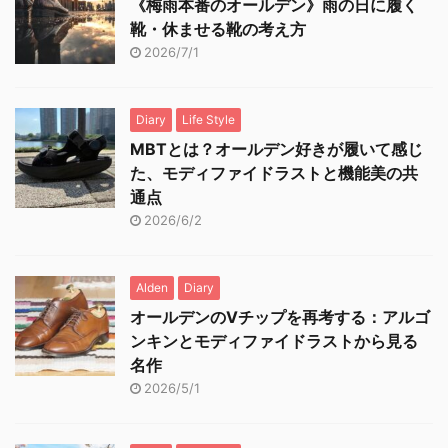
《梅雨本番のオールデン》雨の日に履く
靴・休ませる靴の考え方
2026/7/1
Diary
Life Style
MBTとは？オールデン好きが履いて感じ
た、モディファイドラストと機能美の共
通点
2026/6/2
Alden
Diary
オールデンのVチップを再考する：アルゴ
ンキンとモディファイドラストから見る
名作
2026/5/1